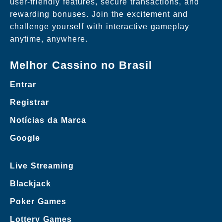
user-friendly features, secure transactions, and
rewarding bonuses. Join the excitement and
challenge yourself with interactive gameplay
anytime, anywhere.
Melhor Cassino no Brasil
Entrar
Registrar
Notícias da Marca
Google
Live Streaming
Blackjack
Poker Games
Lottery Games