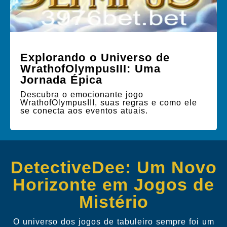
Explorando o Universo de
WrathofOlympusIII: Uma
Jornada Épica
Descubra o emocionante jogo
WrathofOlympusIII, suas regras e como ele
se conecta aos eventos atuais.
DetectiveDee: Um Novo
Horizonte em Jogos de
Mistério
O universo dos jogos de tabuleiro sempre foi um