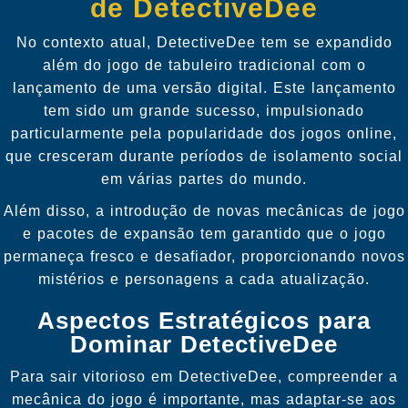
de DetectiveDee
No contexto atual, DetectiveDee tem se expandido
além do jogo de tabuleiro tradicional com o
lançamento de uma versão digital. Este lançamento
tem sido um grande sucesso, impulsionado
particularmente pela popularidade dos jogos online,
que cresceram durante períodos de isolamento social
em várias partes do mundo.
Além disso, a introdução de novas mecânicas de jogo
e pacotes de expansão tem garantido que o jogo
permaneça fresco e desafiador, proporcionando novos
mistérios e personagens a cada atualização.
Aspectos Estratégicos para
Dominar DetectiveDee
Para sair vitorioso em DetectiveDee, compreender a
mecânica do jogo é importante, mas adaptar-se aos