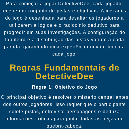
Para começar a jogar DetectiveDee, cada jogador
recebe um conjunto de pistas e objetivos. A mecânica
do jogo é desenhada para desafiar os jogadores a
utilizarem a lógica e o raciocínio dedutivo para
progredir em suas investigações. A configuração do
tabuleiro e a distribuição das pistas variam a cada
partida, garantindo uma experiência nova e única a
cada jogo.
Regras Fundamentais de
DetectiveDee
Regra 1: Objetivo do Jogo
O principal objetivo é resolver o mistério central antes
dos outros jogadores. Isso requer que o participante
colete pistas, entreviste personagens e deduza
informações críticas para juntar todas as peças do
quebra-cabeça.