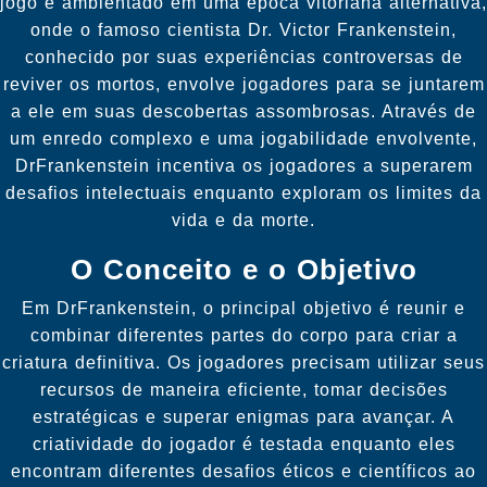
jogo é ambientado em uma época vitoriana alternativa,
onde o famoso cientista Dr. Victor Frankenstein,
conhecido por suas experiências controversas de
reviver os mortos, envolve jogadores para se juntarem
a ele em suas descobertas assombrosas. Através de
um enredo complexo e uma jogabilidade envolvente,
DrFrankenstein incentiva os jogadores a superarem
desafios intelectuais enquanto exploram os limites da
vida e da morte.
O Conceito e o Objetivo
Em DrFrankenstein, o principal objetivo é reunir e
combinar diferentes partes do corpo para criar a
criatura definitiva. Os jogadores precisam utilizar seus
recursos de maneira eficiente, tomar decisões
estratégicas e superar enigmas para avançar. A
criatividade do jogador é testada enquanto eles
encontram diferentes desafios éticos e científicos ao