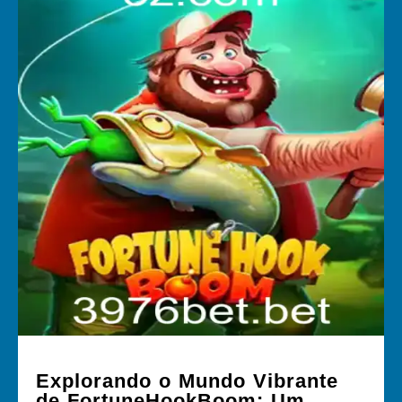
Explorando o Mundo Vibrante
de FortuneHookBoom: Um