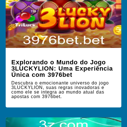
Explorando o Mundo do Jogo
3LUCKYLION: Uma Experiência
Única com 3976bet
Descubra o emocionante universo do jogo
3LUCKYLION, suas regras inovadoras e
como ele se integra ao mundo atual das
apostas com 3976bet.