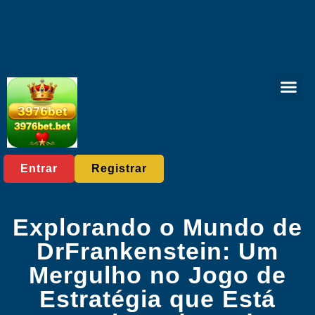
Live Str
Poker Gam
Lottery Gam
Notícias da Marc
Entrar
Registrar
Explorando o Mundo de
DrFrankenstein: Um
Mergulho no Jogo de
Estratégia que Está