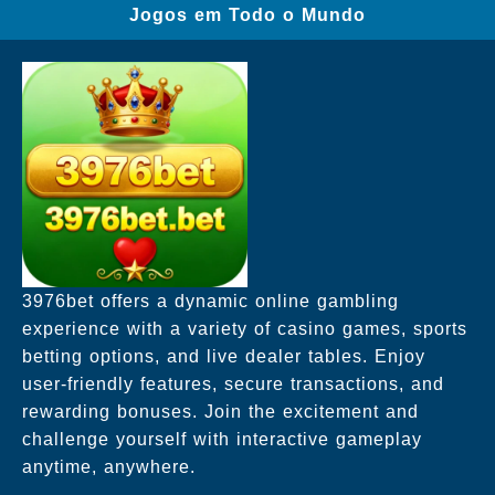
Jogos em Todo o Mundo
3976bet offers a dynamic online gambling
experience with a variety of casino games, sports
betting options, and live dealer tables. Enjoy
user-friendly features, secure transactions, and
rewarding bonuses. Join the excitement and
challenge yourself with interactive gameplay
anytime, anywhere.