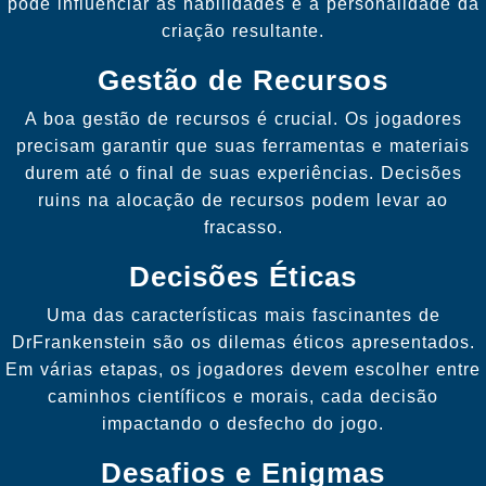
pode influenciar as habilidades e a personalidade da
criação resultante.
Gestão de Recursos
A boa gestão de recursos é crucial. Os jogadores
precisam garantir que suas ferramentas e materiais
durem até o final de suas experiências. Decisões
ruins na alocação de recursos podem levar ao
fracasso.
Decisões Éticas
Uma das características mais fascinantes de
DrFrankenstein são os dilemas éticos apresentados.
Em várias etapas, os jogadores devem escolher entre
caminhos científicos e morais, cada decisão
impactando o desfecho do jogo.
Desafios e Enigmas