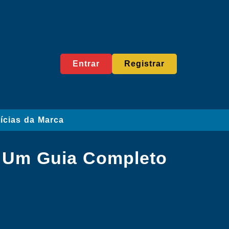
Entrar
Registrar
ícias da Marca
: Um Guia Completo