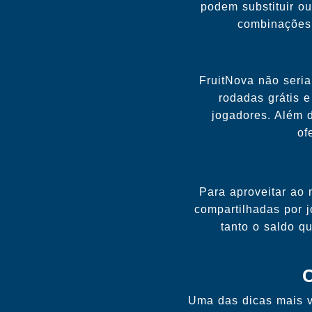
podem substituir o
combinações 
FruitNova não seri
rodadas grátis 
jogadores. Além d
of
Para aproveitar ao
compartilhadas por 
tanto o saldo q
Uma das dicas mais va