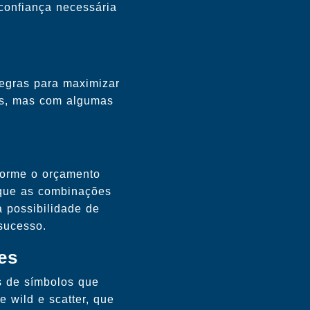
confiança necessária
regras para maximizar
ots, mas com algumas
nforme o orçamento
a que as combinações
 possibilidade de
sucesso.
es
s de símbolos que
 wild e scatter, que