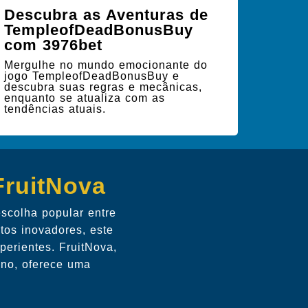
Descubra as Aventuras de
TempleofDeadBonusBuy
com 3976bet
Mergulhe no mundo emocionante do
jogo TempleofDeadBonusBuy e
descubra suas regras e mecânicas,
enquanto se atualiza com as
tendências atuais.
FruitNova
scolha popular entre
tos inovadores, este
perientes. FruitNova,
ino, oferece uma