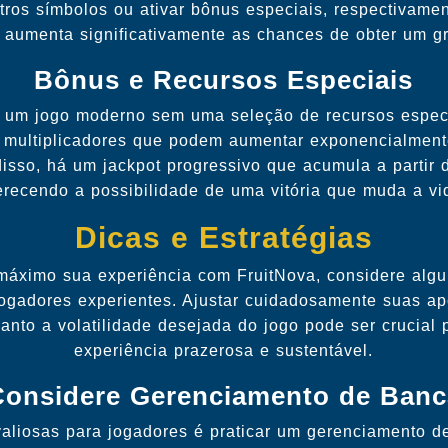
utros símbolos ou ativar bônus especiais, respectivame
aumenta significativamente as chances de obter um g
Bônus e Recursos Especiais
a um jogo moderno sem uma seleção de recursos especi
e multiplicadores que podem aumentar exponencialmen
isso, há um jackpot progressivo que acumula a partir d
erecendo a possibilidade de uma vitória que muda a vi
Dicas e Estratégias
 máximo sua experiência com FruitNova, considere algu
jogadores experientes. Ajustar cuidadosamente suas a
uanto a volatilidade desejada do jogo pode ser crucial
experiência prazerosa e sustentável.
Considere Gerenciamento de Banc
liosas para jogadores é praticar um gerenciamento de