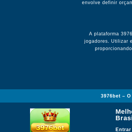
envolve definir orça
A plataforma 397
jogadores. Utilizar
proporcionando
3976bet – O
Melh
Brasi
Entrar