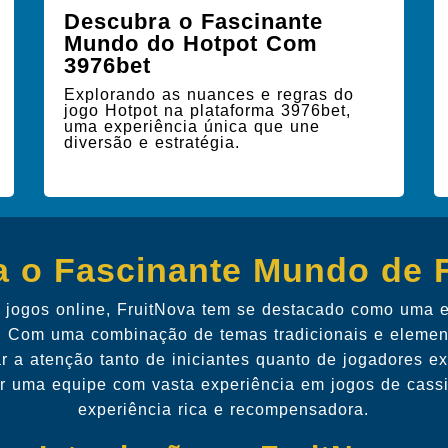
Descubra o Fascinante
Mundo do Hotpot Com
3976bet
Explorando as nuances e regras do
jogo Hotpot na plataforma 3976bet,
uma experiência única que une
diversão e estratégia.
 o Fascinante Mundo de 
 jogos online, FruitNova tem se destacado como uma e
s. Com uma combinação de temas tradicionais e elemen
r a atenção tanto de iniciantes quanto de jogadores ex
r uma equipe com vasta experiência em jogos de cass
experiência rica e recompensadora.