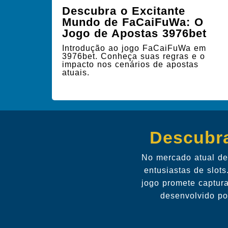
Descubra o Excitante
Mundo de FaCaiFuWa: O
Jogo de Apostas 3976bet
Introdução ao jogo FaCaiFuWa em
3976bet. Conheça suas regras e o
impacto nos cenários de apostas
atuais.
Descubra
No mercado atual de
entusiastas de slot
jogo promete captura
desenvolvido po