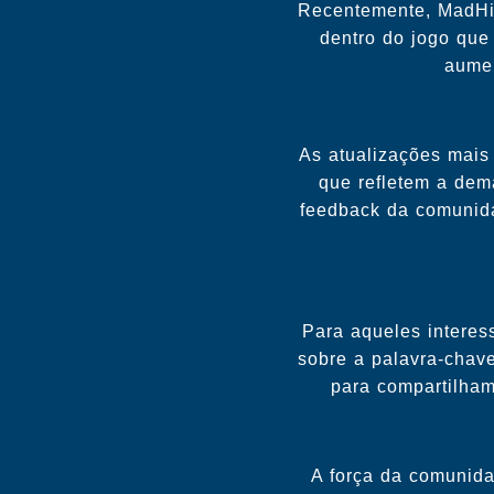
Recentemente, MadHit
dentro do jogo que
aumen
As atualizações mais
que refletem a dem
feedback da comunida
Para aqueles intere
sobre a palavra-chav
para compartilham
A força da comunid