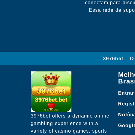
conectam para discut
Essa rede de supor
3976bet – O
Melh
Brasi
Entrar
Regist
Notíci
3976bet offers a dynamic online
gambling experience with a
Googl
variety of casino games, sports