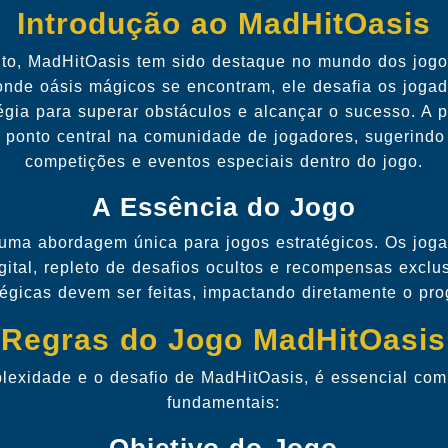
Introdução ao MadHitOasis
o, MadHitOasis tem sido destaque no mundo dos jogo
o onde oásis mágicos se encontram, ele desafia os joga
tégia para superar obstáculos e alcançar o sucesso. A 
 ponto central na comunidade de jogadores, sugerin
competições e eventos especiais dentro do jogo.
A Essência do Jogo
uma abordagem única para jogos estratégicos. Os jog
gital, repleto de desafios ocultos e recompensas exclu
tégicas devem ser feitas, impactando diretamente o pro
Regras do Jogo MadHitOasis
plexidade e o desafio de MadHitOasis, é essencial com
fundamentais: