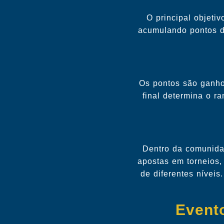
O principal objeti
acumulando pontos d
Os pontos são ganho
final determina o r
Dentro da comunida
apostas em torneios,
de diferentes nívei
Event