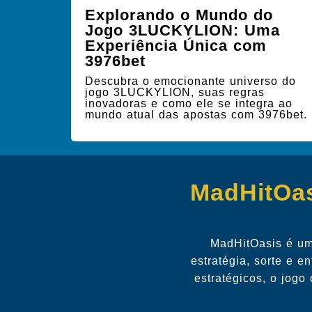
Explorando o Mundo do
Jogo 3LUCKYLION: Uma
Experiência Única com
3976bet
Descubra o emocionante universo do
jogo 3LUCKYLION, suas regras
inovadoras e como ele se integra ao
mundo atual das apostas com 3976bet.
MadHitOas
MadHitOasis é um
estratégia, sorte e e
estratégicos, o jogo