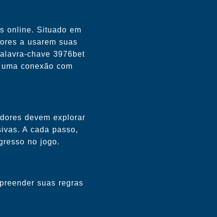
s online. Situado em
dores a usarem suas
palavra-chave 3976bet
do uma conexão com
adores devem explorar
sivas. A cada passo,
gresso no jogo.
preender suas regras