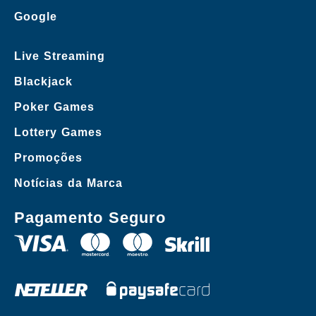
Google
Live Streaming
Blackjack
Poker Games
Lottery Games
Promoções
Notícias da Marca
Pagamento Seguro