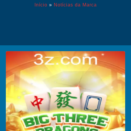
Início
»
Notícias da Marca