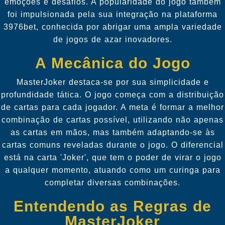
emoções e desafios. A popularidade do jogo também
foi impulsionada pela sua integração na plataforma
3976bet, conhecida por abrigar uma ampla variedade
de jogos de azar inovadores.
A Mecânica do Jogo
MasterJoker destaca-se por sua simplicidade e
profundidade tática. O jogo começa com a distribuição
de cartas para cada jogador. A meta é formar a melhor
combinação de cartas possível, utilizando não apenas
as cartas em mãos, mas também adaptando-se às
cartas comuns reveladas durante o jogo. O diferencial
está na carta 'Joker', que tem o poder de virar o jogo
a qualquer momento, atuando como um curinga para
completar diversas combinações.
Entendendo as Regras de
MasterJoker