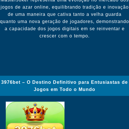
jogos de azar online, equilibrando tradição e inovação
de uma maneira que cativa tanto a velha guarda
quanto uma nova geração de jogadores, demonstrando
a capacidade dos jogos digitais em se reinventar e
crescer com o tempo.
3976bet – O Destino Definitivo para Entusiastas de
Jogos em Todo o Mundo