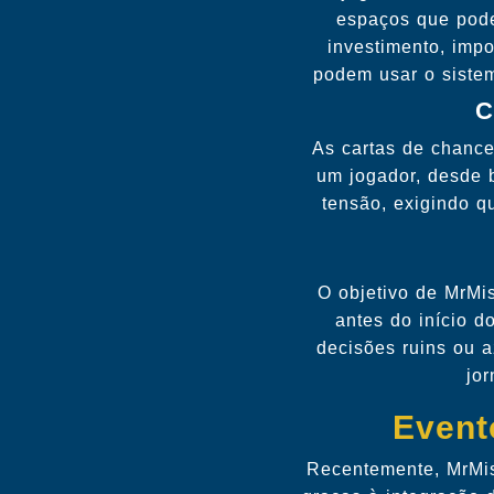
espaços que pode
investimento, imp
podem usar o sistem
C
As cartas de chance
um jogador, desde b
tensão, exigindo q
O objetivo de MrMis
antes do início d
decisões ruins ou a
jor
Event
Recentemente, MrMis