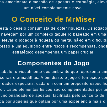
uma emocionate dimensão de apostas e estratégia, elev
um nível completamente novo.
O Conceito de MrMiser
está o desejo consumista de obter riquezas. Os joga
navegam por um complexo tabuleiro baseado em uma c
elevar o jogador à riqueza ou mergulhá-lo em dificuld
cesso é um equilíbrio entre riscos e recompensas, ond
estratégico desempenha um papel crucial.
Componentes do Jogo
 tabuleiro visualmente deslumbrante que representa u
ceiras e armadilhas. Além disso, o jogo é fornecido c
e dados especiais, cada um com um propósito específic
or. Estes elementos físicos são complementados por u
 funcionalidade de apostas, facilitada pelo conceito de 
da por aqueles que optam por uma experiência mais d