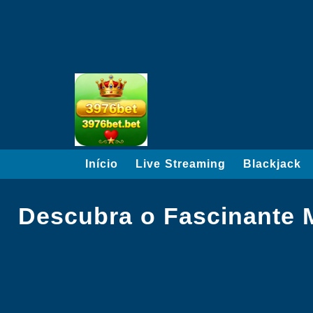
Início
Live Streaming
Blackjack
Descubra o Fascinante 