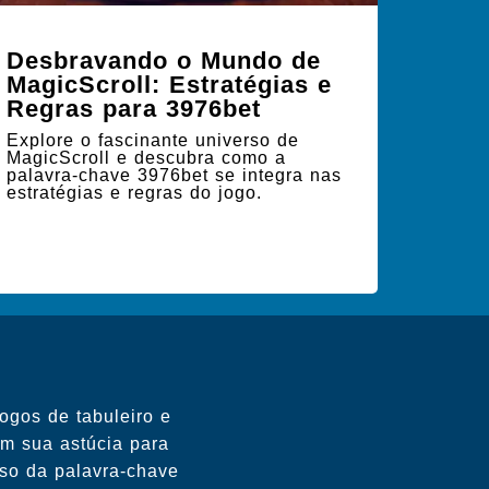
Desbravando o Mundo de
MagicScroll: Estratégias e
Regras para 3976bet
Explore o fascinante universo de
MagicScroll e descubra como a
palavra-chave 3976bet se integra nas
estratégias e regras do jogo.
ogos de tabuleiro e
em sua astúcia para
uso da palavra-chave