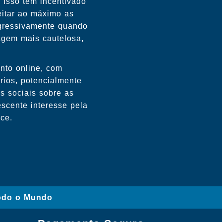
 Isso tem incentivado
eitar ao máximo as
agressivamente quando
agem mais cautelosa,
nto online, com
rios, potencialmente
s sociais sobre as
escente interesse pela
ece.
Todo o Mundo