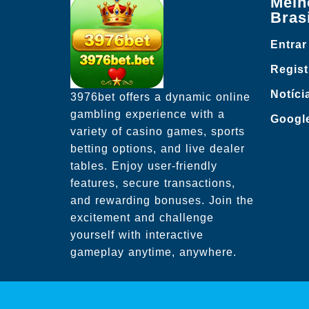
Melh
Brasi
Entrar
Regist
Notíci
3976bet offers a dynamic online
gambling experience with a
Googl
variety of casino games, sports
betting options, and live dealer
tables. Enjoy user-friendly
features, secure transactions,
and rewarding bonuses. Join the
excitement and challenge
yourself with interactive
gameplay anytime, anywhere.