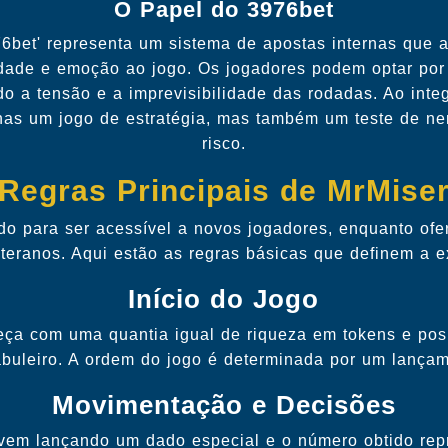
O Papel do 3976bet
76bet' representa um sistema de apostas internas que
dade e emoção ao jogo. Os jogadores podem optar por
do a tensão e a imprevisibilidade das rodadas. Ao inte
as um jogo de estratégia, mas também um teste de ne
risco.
Regras Principais de MrMise
do para ser acessível a novos jogadores, enquanto of
eteranos. Aqui estão as regras básicas que definem a e
Início do Jogo
ça com uma quantia igual de riqueza em tokens e pos
abuleiro. A ordem do jogo é determinada por um lançam
Movimentação e Decisões
vem lançando um dado especial e o número obtido rep