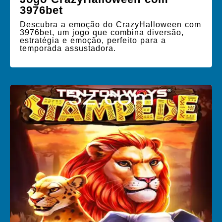
3976bet
Descubra a emoção do CrazyHalloween com
3976bet, um jogo que combina diversão,
estratégia e emoção, perfeito para a
temporada assustadora.