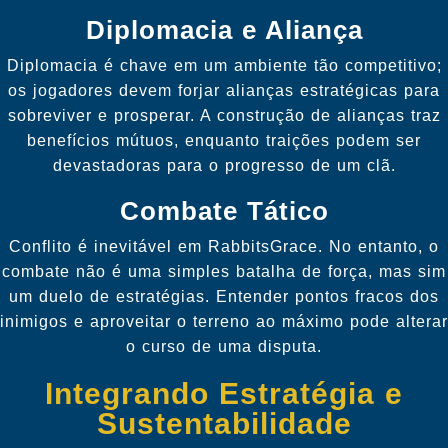
Diplomacia e Aliança
Diplomacia é chave em um ambiente tão competitivo;
os jogadores devem forjar alianças estratégicas para
sobreviver e prosperar. A construção de alianças traz
benefícios mútuos, enquanto traições podem ser
devastadoras para o progresso de um clã.
Combate Tático
Conflito é inevitável em RabbitsGrace. No entanto, o
combate não é uma simples batalha de força, mas sim
um duelo de estratégias. Entender pontos fracos dos
inimigos e aproveitar o terreno ao máximo pode alterar
o curso de uma disputa.
Integrando Estratégia e
Sustentabilidade