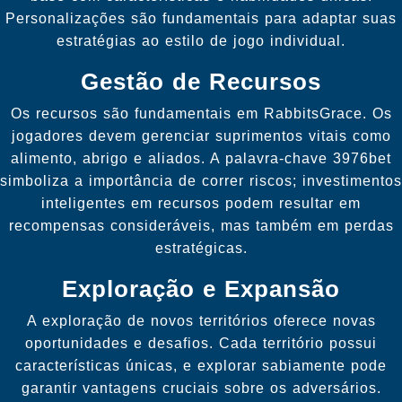
Personalizações são fundamentais para adaptar suas
estratégias ao estilo de jogo individual.
Gestão de Recursos
Os recursos são fundamentais em RabbitsGrace. Os
jogadores devem gerenciar suprimentos vitais como
alimento, abrigo e aliados. A palavra-chave 3976bet
simboliza a importância de correr riscos; investimentos
inteligentes em recursos podem resultar em
recompensas consideráveis, mas também em perdas
estratégicas.
Exploração e Expansão
A exploração de novos territórios oferece novas
oportunidades e desafios. Cada território possui
características únicas, e explorar sabiamente pode
garantir vantagens cruciais sobre os adversários.