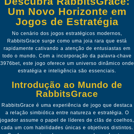
Descubra RabbitsGrace:
Um Novo Horizonte em
Jogos de Estratégia
No cenário dos jogos estratégicos modernos,
RabbitsGrace surge como uma joia rara que está
rapidamente cativando a atenção de entusiastas em
todo o mundo. Com a incorporação da palavra-chave
3976bet, este jogo oferece um universo dinâmico onde
estratégia e inteligência são essenciais.
Introdução ao Mundo de
RabbitsGrace
RabbitsGrace é uma experiência de jogo que destaca
a relação simbiótica entre natureza e estratégia. O
jogador assume o papel de líderes de clãs de coelhos,
cada um com habilidades únicas e objetivos distintos.