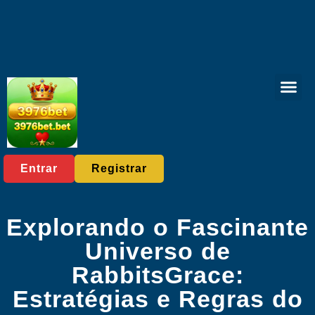
Live Str
Poker Gam
Lottery Gam
Notícias da Marc
Entrar
Registrar
Explorando o Fascinante
Universo de
RabbitsGrace:
Estratégias e Regras do