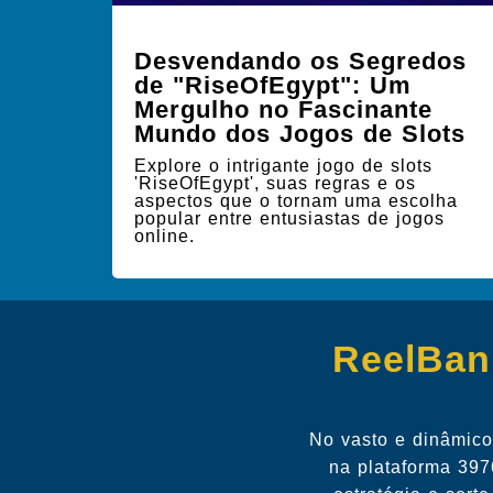
Desvendando os Segredos
de "RiseOfEgypt": Um
Mergulho no Fascinante
Mundo dos Jogos de Slots
Explore o intrigante jogo de slots
'RiseOfEgypt', suas regras e os
aspectos que o tornam uma escolha
popular entre entusiastas de jogos
online.
ReelBan
No vasto e dinâmic
na plataforma 397