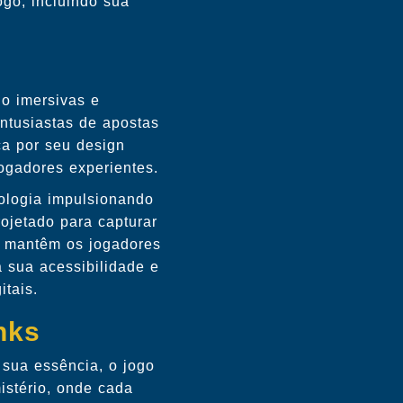
ogo, incluindo sua
.
o imersivas e
ntusiastas de apostas
ca por seu design
jogadores experientes.
nologia impulsionando
ojetado para capturar
ue mantêm os jogadores
 sua acessibilidade e
itais.
nks
m sua essência, o jogo
istério, onde cada