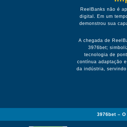
ReelBanks não é ape
digital. Em um tempo
demonstrou sua capa
A chegada de ReelBa
3976bet; simboli
tecnologia de pont
contínua adaptação e
da indústria, servind
3976bet – O