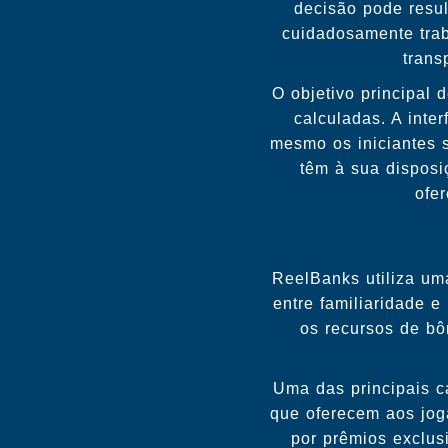
decisão pode resul
cuidadosamente traba
trans
O objetivo principal
calculadas. A inte
mesmo os iniciantes s
têm à sua disposi
ofe
ReelBanks utiliza uma
entre familiaridade e
os recursos de bô
Uma das principais c
que oferecem aos jog
por prêmios exclus