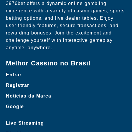
3976bet offers a dynamic online gambling
experience with a variety of casino games, sports
betting options, and live dealer tables. Enjoy
user-friendly features, secure transactions, and
rewarding bonuses. Join the excitement and
challenge yourself with interactive gameplay
anytime, anywhere.
Melhor Cassino no Brasil
Entrar
Registrar
Notícias da Marca
Google
Live Streaming