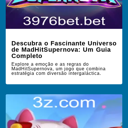
Descubra o Fascinante Universo
de MadHitSupernova: Um Guia
Completo
Explore a emoção e as regras do
MadHitSupernova, um jogo que combina
estratégia com diversão intergaláctica.