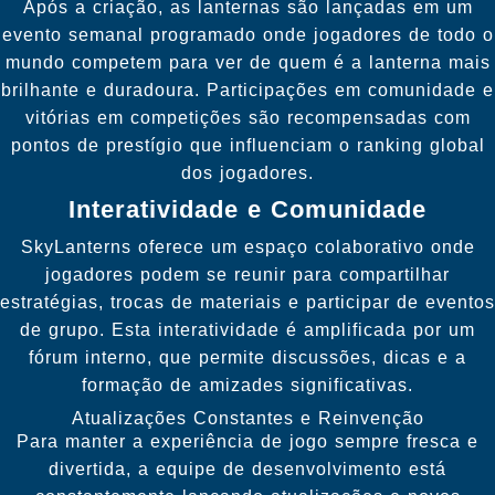
Após a criação, as lanternas são lançadas em um
evento semanal programado onde jogadores de todo o
mundo competem para ver de quem é a lanterna mais
brilhante e duradoura. Participações em comunidade e
vitórias em competições são recompensadas com
pontos de prestígio que influenciam o ranking global
dos jogadores.
Interatividade e Comunidade
SkyLanterns oferece um espaço colaborativo onde
jogadores podem se reunir para compartilhar
estratégias, trocas de materiais e participar de eventos
de grupo. Esta interatividade é amplificada por um
fórum interno, que permite discussões, dicas e a
formação de amizades significativas.
Atualizações Constantes e Reinvenção
Para manter a experiência de jogo sempre fresca e
divertida, a equipe de desenvolvimento está