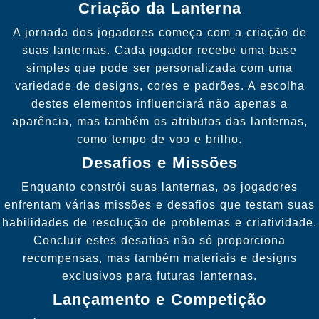
Criação da Lanterna
A jornada dos jogadores começa com a criação de
suas lanternas. Cada jogador recebe uma base
simples que pode ser personalizada com uma
variedade de designs, cores e padrões. A escolha
destes elementos influenciará não apenas a
aparência, mas também os atributos das lanternas,
como tempo de voo e brilho.
Desafios e Missões
Enquanto constrói suas lanternas, os jogadores
enfrentam várias missões e desafios que testam suas
habilidades de resolução de problemas e criatividade.
Concluir estes desafios não só proporciona
recompensas, mas também materiais e designs
exclusivos para futuras lanternas.
Lançamento e Competição