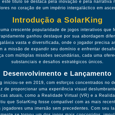
 este título se destaca pela inovação e pela narrativa 
dores no coração de um império intergaláctico em asce
Introdução a SolarKing
uma crescente popularidade de jogos interativos que 
 rapidamente ganhou destaque por sua abordagem dife
aláxia vasta e diversificada, onde o jogador precisa 
om a missão de expandir seu domínio e enfrentar desafi
laça com múltiplas missões secundárias, cada uma ofe
substanciais e desafios estratégicos únicos.
Desenvolvimento e Lançamento
ng iniciou-se em 2019, com esforços concentrados no 
az de proporcionar uma experiência visual deslumbrant
icas atuais, como a Realidade Virtual (VR) e a Reali
tiu que SolarKing fosse compatível com as mais recen
s jogadores uma imersão sem precedentes. Com seu l
amente se tornou um dos jogos mais concorridos, impu