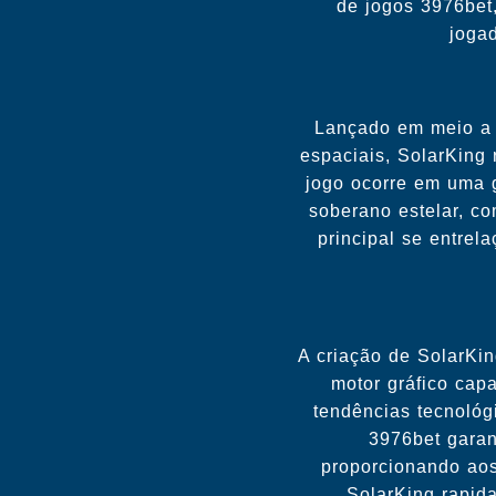
de jogos 3976bet,
joga
Lançado em meio a 
espaciais, SolarKing
jogo ocorre em uma g
soberano estelar, c
principal se entre
A criação de SolarKi
motor gráfico cap
tendências tecnológ
3976bet garan
proporcionando ao
SolarKing rapid