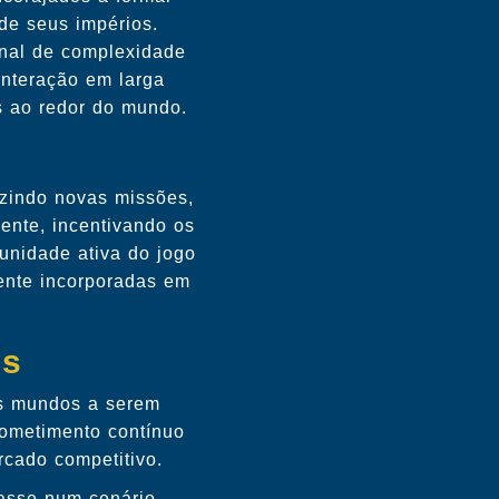
 de seus impérios.
onal de complexidade
interação em larga
es ao redor do mundo.
uzindo novas missões,
ente, incentivando os
unidade ativa do jogo
ente incorporadas em
es
os mundos a serem
rometimento contínuo
cado competitivo.
casse num cenário