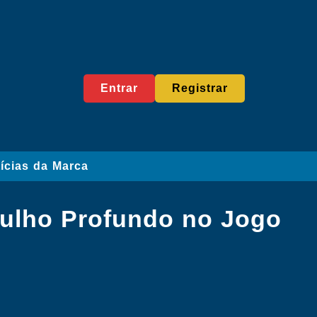
Entrar
Registrar
ícias da Marca
gulho Profundo no Jogo