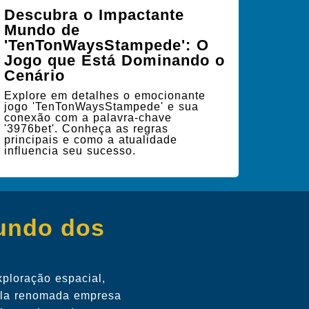
Descubra o Impactante
Mundo de
'TenTonWaysStampede': O
Jogo que Está Dominando o
Cenário
Explore em detalhes o emocionante
jogo 'TenTonWaysStampede' e sua
conexão com a palavra-chave
'3976bet'. Conheça as regras
principais e como a atualidade
influencia seu sucesso.
undo dos
xploração espacial,
pela renomada empresa