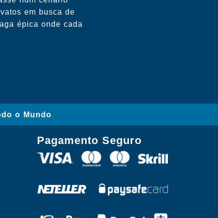
ovatos em busca de
 saga épica onde cada
Todo o Mundo
Pagamento Seguro