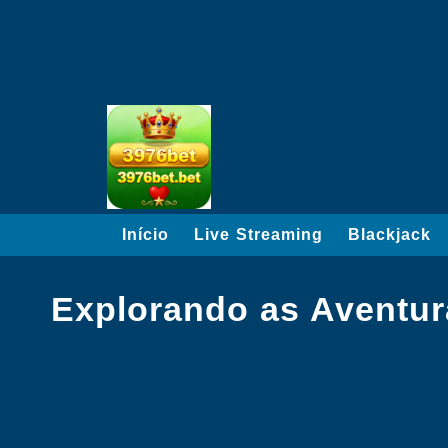
Início
Live Streaming
Blackjack
Explorando as Aventur