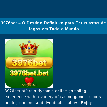
3976bet – O Destino Definitivo para Entusiastas de
Jogos em Todo o Mundo
3976bet offers a dynamic online gambling
experience with a variety of casino games, sports
betting options, and live dealer tables. Enjoy