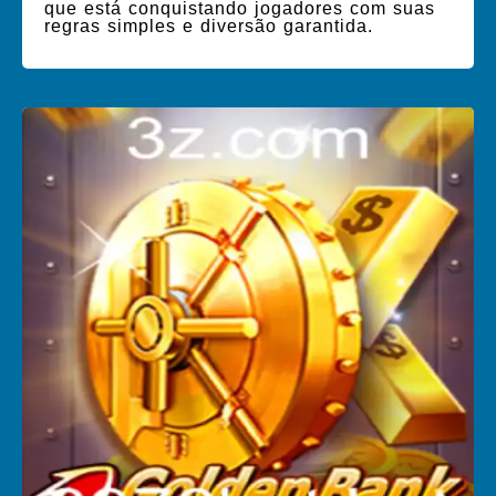
que está conquistando jogadores com suas
regras simples e diversão garantida.