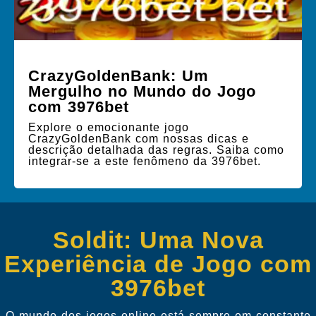
CrazyGoldenBank: Um
Mergulho no Mundo do Jogo
com 3976bet
Explore o emocionante jogo
CrazyGoldenBank com nossas dicas e
descrição detalhada das regras. Saiba como
integrar-se a este fenômeno da 3976bet.
Soldit: Uma Nova
Experiência de Jogo com
3976bet
O mundo dos jogos online está sempre em constante