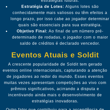
estratégias futuras.
Estratégia de Lotes:
Alguns lotes são
conhecidamente mais valiosos ou têm efeitos a
longo prazo, por isso cabe ao jogador determinar
quais são essenciais para sua estratégia.
Objetivo Final:
Ao final de um número pré-
determinado de rodadas, o jogador com o maior
saldo de créditos é declarado vencedor.
Eventos Atuais e Soldit
A crescente popularidade de Soldit tem gerado
eventos online internacionais, capturando a atenção
de jogadores ao redor do mundo. Esses eventos
muitas vezes apresentam competições ao vivo com
prêmios significativos, acirrando a disputa e
incentivando ainda mais o desenvolvimento de
estratégias inovadoras.
Outro fator que contribuiu para a ascendência de