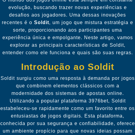
evolução, buscando trazer novas experiências e
desafios aos jogadores. Uma dessas inovações
recentes é o
Soldit
, um jogo que mistura estratégia e
sorte, proporcionando aos participantes uma
experiência única e empolgante. Neste artigo, vamos
explorar as principais características de Soldit,
entender como ele funciona e quais são suas regras.
Introdução ao Soldit
Soldit surgiu como uma resposta à demanda por jogos
que combinem elementos clássicos com a
modernidade dos sistemas de apostas online.
Utilizando a popular plataforma 3976bet, Soldit
estabeleceu-se rapidamente como um favorito entre os
entusiastas de jogos digitais. Esta plataforma,
conhecida por sua segurança e confiabilidade, oferece
um ambiente propício para que novas ideias possam