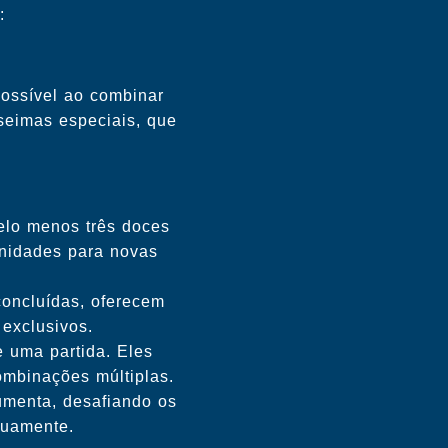
:
ossível ao combinar
seimas especiais, que
elo menos três doces
unidades para novas
concluídas, oferecem
exclusivos.
 uma partida. Eles
mbinações múltiplas.
umenta, desafiando os
nuamente.