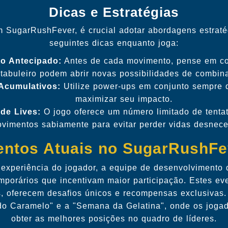
Dicas e Estratégias
m SugarRushFever, é crucial adotar abordagens estraté
seguintes dicas enquanto joga:
o Antecipado:
Antes de cada movimento, pense em co
tabuleiro podem abrir novas possibilidades de combin
Acumulativos:
Utilize power-ups em conjunto sempre 
maximizar seu impacto.
de Lives:
O jogo oferece um número limitado de tentat
vimentos sabiamente para evitar perder vidas desnece
entos Atuais no SugarRushFe
 experiência do jogador, a equipe de desenvolviment
emporários que incentivam maior participação. Estes ev
, oferecem desafios únicos e recompensas exclusivas. 
 do Caramelo" e a "Semana da Gelatina", onde os jog
obter as melhores posições no quadro de líderes.