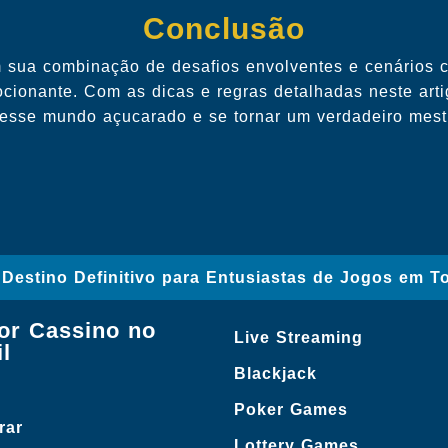
Conclusão
sua combinação de desafios envolventes e cenários c
cionante. Com as dicas e regras detalhadas neste arti
nesse mundo açucarado e se tornar um verdadeiro mest
 Destino Definitivo para Entusiastas de Jogos em 
or Cassino no
Live Streaming
l
Blackjack
Poker Games
rar
Lottery Games