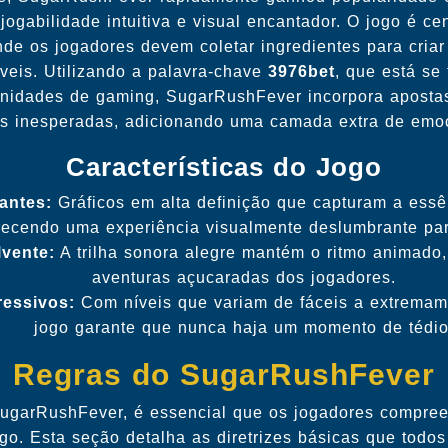
 jogabilidade intuitiva e visual encantador. O jogo é c
de os jogadores devem coletar ingredientes para cria
veis. Utilizando a palavra-chave
3976bet
, que está se
nidades de gaming, SugarRushFever incorpora aposta
s inesperadas, adicionando uma camada extra de emoç
Características do Jogo
antes:
Gráficos em alta definição que capturam a ess
recendo uma experiência visualmente deslumbrante par
vente:
A trilha sonora alegre mantém o ritmo animad
aventuras açucaradas dos jogadores.
ressivos:
Com níveis que variam de fáceis a extremam
jogo garante que nunca haja um momento de tédio
Regras do SugarRushFever
ugarRushFever, é essencial que os jogadores compre
go. Esta seção detalha as diretrizes básicas que todo