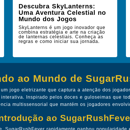
Descubra SkyLanterns:
Uma Aventura Celestial no
Mundo dos Jogos
SkyLanterns é um jogo inovador que
combina estratégia e arte na criação
de lanternas celestiais. Conheça as
regras e como iniciar sua jornada.
ndo ao Mundo de SugarRu
um jogo eletrizante que captura a atenção dos jogado
 interativa. Inspirado pelos doces e guloseimas que t
ncia multissensorial que mantém os jogadores envolvid
Introdução ao SugarRushFeve
, SugarRushFever rapidamente ganhou popularidade en