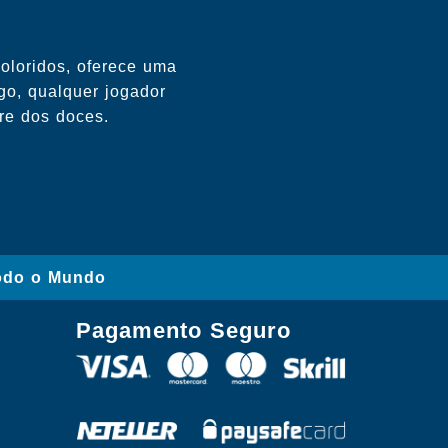
oloridos, oferece uma
go, qualquer jogador
re dos doces.
Todo o Mundo
Pagamento Seguro