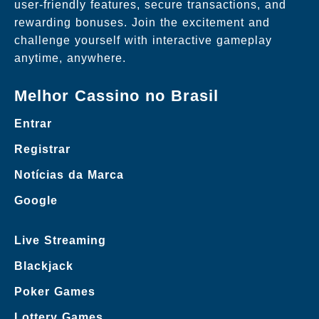
user-friendly features, secure transactions, and
rewarding bonuses. Join the excitement and
challenge yourself with interactive gameplay
anytime, anywhere.
Melhor Cassino no Brasil
Entrar
Registrar
Notícias da Marca
Google
Live Streaming
Blackjack
Poker Games
Lottery Games