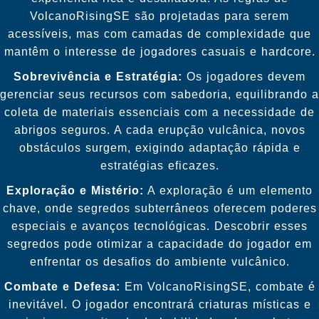
VolcanoRisingSE são projetadas para serem
acessíveis, mas com camadas de complexidade que
mantêm o interesse de jogadores casuais e hardcore.
Sobrevivência e Estratégia:
Os jogadores devem
gerenciar seus recursos com sabedoria, equilibrando a
coleta de materiais essenciais com a necessidade de
abrigos seguros. A cada erupção vulcânica, novos
obstáculos surgem, exigindo adaptação rápida e
estratégias eficazes.
Exploração e Mistério:
A exploração é um elemento
chave, onde segredos subterrâneos oferecem poderes
especiais e avanços tecnológicas. Descobrir esses
segredos pode otimizar a capacidade do jogador em
enfrentar os desafios do ambiente vulcânico.
Combate e Defesa:
Em VolcanoRisingSE, combate é
inevitável. O jogador encontrará criaturas místicas e