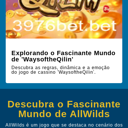
Explorando o Fascinante Mundo
de 'WaysoftheQilin'
Descubra as regras, dinâmica e a emoção
do jogo de cassino 'WaysoftheQilin'.
Descubra o Fascinante
Mundo de AllWilds
AllWilds é um jogo que se destaca no cenário dos