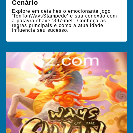
Cenário
Explore em detalhes o emocionante jogo
'TenTonWaysStampede' e sua conexão com
a palavra-chave '3976bet'. Conheça as
regras principais e como a atualidade
influencia seu sucesso.