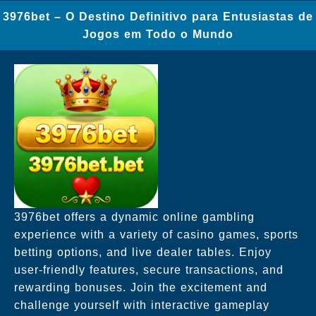
3976bet – O Destino Definitivo para Entusiastas de
Jogos em Todo o Mundo
3976bet offers a dynamic online gambling
experience with a variety of casino games, sports
betting options, and live dealer tables. Enjoy
user-friendly features, secure transactions, and
rewarding bonuses. Join the excitement and
challenge yourself with interactive gameplay