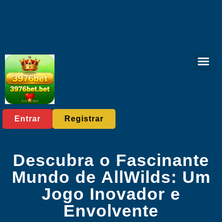
Live Str
Poker Gam
Lottery Gam
Notícias da Marc
Entrar
Registrar
Descubra o Fascinante
Mundo de AllWilds: Um
Jogo Inovador e
Envolvente