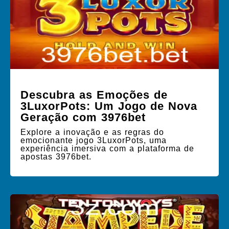
Descubra as Emoções de
3LuxorPots: Um Jogo de Nova
Geração com 3976bet
Explore a inovação e as regras do
emocionante jogo 3LuxorPots, uma
experiência imersiva com a plataforma de
apostas 3976bet.