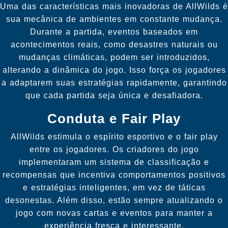
Uma das características mais inovadoras de AllWilds é
sua mecânica de ambientes em constante mudança.
Durante a partida, eventos baseados em
acontecimentos reais, como desastres naturais ou
mudanças climáticas, podem ser introduzidos,
alterando a dinâmica do jogo. Isso força os jogadores
a adaptarem suas estratégias rapidamente, garantindo
que cada partida seja única e desafiadora.
Conduta e Fair Play
AllWilds estimula o espírito esportivo e o fair play
entre os jogadores. Os criadores do jogo
implementaram um sistema de classificação e
recompensas que incentiva comportamentos positivos
e estratégias inteligentes, em vez de táticas
desonestas. Além disso, estão sempre atualizando o
jogo com novas cartas e eventos para manter a
experiência fresca e interessante.