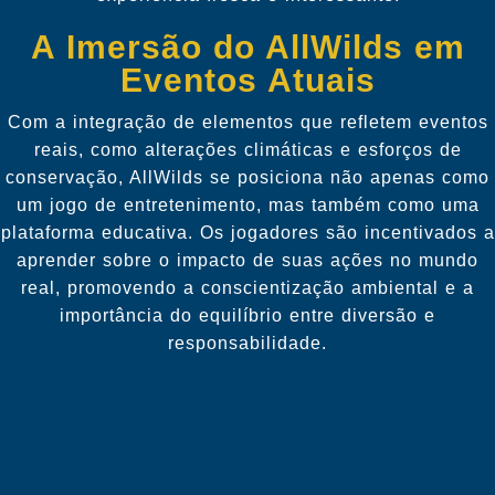
A Imersão do AllWilds em
Eventos Atuais
Com a integração de elementos que refletem eventos
reais, como alterações climáticas e esforços de
conservação, AllWilds se posiciona não apenas como
um jogo de entretenimento, mas também como uma
plataforma educativa. Os jogadores são incentivados a
aprender sobre o impacto de suas ações no mundo
real, promovendo a conscientização ambiental e a
importância do equilíbrio entre diversão e
responsabilidade.