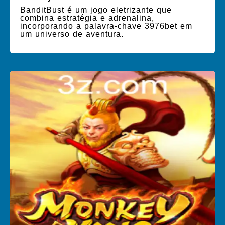
BanditBust é um jogo eletrizante que
combina estratégia e adrenalina,
incorporando a palavra-chave 3976bet em
um universo de aventura.