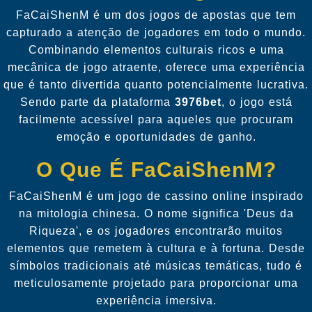
FaCaiShenM é um dos jogos de apostas que tem
capturado a atenção de jogadores em todo o mundo.
Combinando elementos culturais ricos e uma
mecânica de jogo atraente, oferece uma experiência
que é tanto divertida quanto potencialmente lucrativa.
Sendo parte da plataforma
3976bet
, o jogo está
facilmente acessível para aqueles que procuram
emoção e oportunidades de ganho.
O Que É FaCaiShenM?
FaCaiShenM é um jogo de cassino online inspirado
na mitologia chinesa. O nome significa 'Deus da
Riqueza', e os jogadores encontrarão muitos
elementos que remetem à cultura e à fortuna. Desde
símbolos tradicionais até músicas temáticas, tudo é
meticulosamente projetado para proporcionar uma
experiência imersiva.