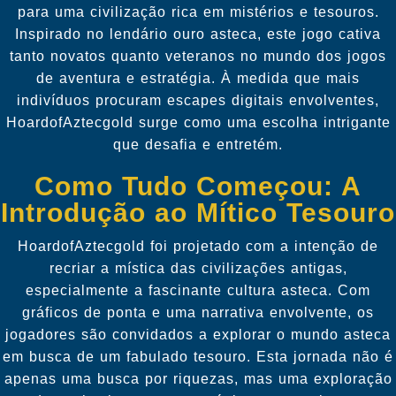
para uma civilização rica em mistérios e tesouros.
Inspirado no lendário ouro asteca, este jogo cativa
tanto novatos quanto veteranos no mundo dos jogos
de aventura e estratégia. À medida que mais
indivíduos procuram escapes digitais envolventes,
HoardofAztecgold surge como uma escolha intrigante
que desafia e entretém.
Como Tudo Começou: A
Introdução ao Mítico Tesouro
HoardofAztecgold foi projetado com a intenção de
recriar a mística das civilizações antigas,
especialmente a fascinante cultura asteca. Com
gráficos de ponta e uma narrativa envolvente, os
jogadores são convidados a explorar o mundo asteca
em busca de um fabulado tesouro. Esta jornada não é
apenas uma busca por riquezas, mas uma exploração