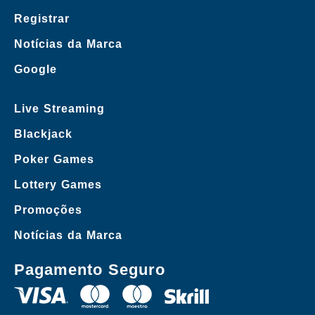
Registrar
Notícias da Marca
Google
Live Streaming
Blackjack
Poker Games
Lottery Games
Promoções
Notícias da Marca
Pagamento Seguro