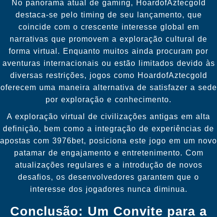
No panorama atual de gaming, HoardofAztecgold
destaca-se pelo timing de seu lançamento, que
coincide com o crescente interesse global em
narrativas que promovem a exploração cultural de
forma virtual. Enquanto muitos ainda procuram por
aventuras internacionais ou estão limitados devido às
diversas restrições, jogos como HoardofAztecgold
oferecem uma maneira alternativa de satisfazer a sede
por exploração e conhecimento.
A exploração virtual de civilizações antigas em alta
definição, bem como a integração de experiências de
apostas com 3976bet, posiciona este jogo em um novo
patamar de engajamento e entretenimento. Com
atualizações regulares e a introdução de novos
desafios, os desenvolvedores garantem que o
interesse dos jogadores nunca diminua.
Conclusão: Um Convite para a