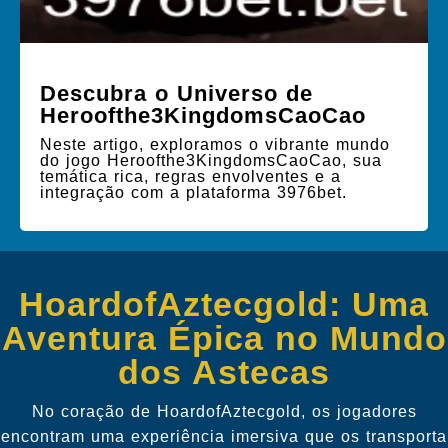
Descubra o Universo de
Heroofthe3KingdomsCaoCao
Neste artigo, exploramos o vibrante mundo
do jogo Heroofthe3KingdomsCaoCao, sua
temática rica, regras envolventes e a
integração com a plataforma 3976bet.
HoardofAztecgold: Uma
Aventura Épica no Mundo
dos Astecas
No coração de HoardofAztecgold, os jogadores
encontram uma experiência imersiva que os transporta