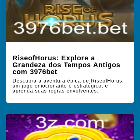
RiseofHorus: Explore a
Grandeza dos Tempos Antigos
com 3976bet
Descubra a aventura épica de RiseofHorus,
um jogo emocionante e estratégico, e
aprenda suas regras envolventes.