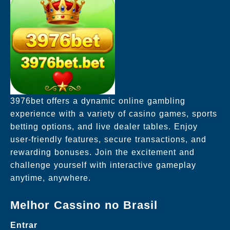
3976bet offers a dynamic online gambling
experience with a variety of casino games, sports
betting options, and live dealer tables. Enjoy
user-friendly features, secure transactions, and
rewarding bonuses. Join the excitement and
challenge yourself with interactive gameplay
anytime, anywhere.
Melhor Cassino no Brasil
Entrar