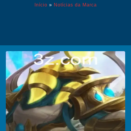
Início
»
Notícias da Marca