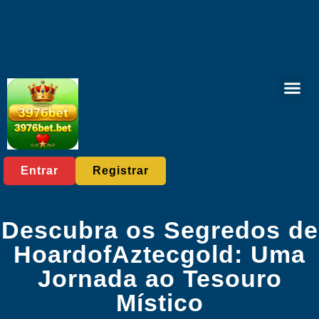
Live Str
Poker Gam
Lottery Gam
Notícias da Marc
Entrar
Registrar
Descubra os Segredos de
HoardofAztecgold: Uma
Jornada ao Tesouro
Místico