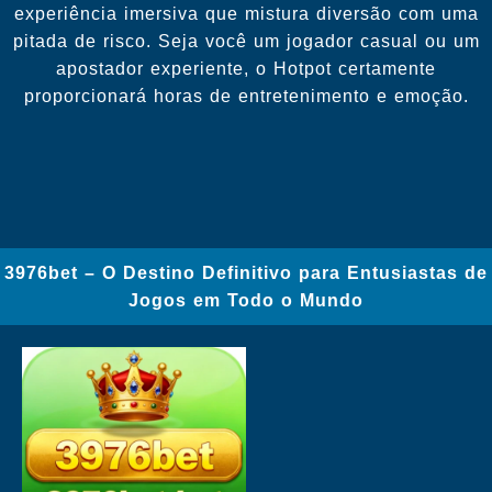
experiência imersiva que mistura diversão com uma
pitada de risco. Seja você um jogador casual ou um
apostador experiente, o Hotpot certamente
proporcionará horas de entretenimento e emoção.
3976bet – O Destino Definitivo para Entusiastas de
Jogos em Todo o Mundo