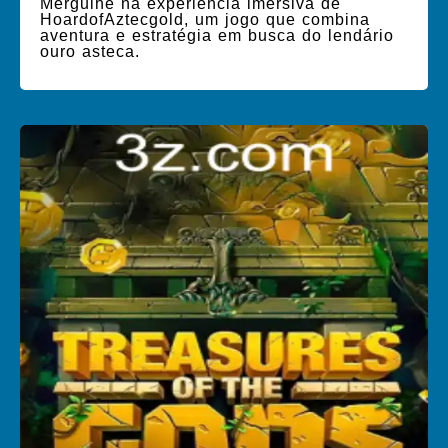
Mergulhe na experiência imersiva de
HoardofAztecgold, um jogo que combina
aventura e estratégia em busca do lendário
ouro asteca.