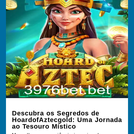
Descubra os Segredos de
HoardofAztecgold: Uma Jornada
ao Tesouro Místico