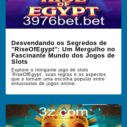
Desvendando os Segredos de
"RiseOfEgypt": Um Mergulho no
Fascinante Mundo dos Jogos de
Slots
Explore o intrigante jogo de slots
'RiseOfEgypt', suas regras e os aspectos
que o tornam uma escolha popular entre
entusiastas de jogos online.