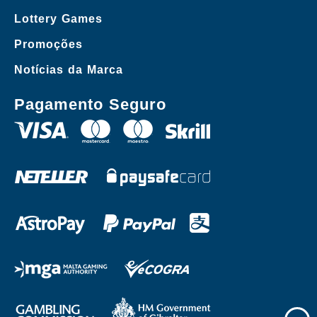
Lottery Games
Promoções
Notícias da Marca
Pagamento Seguro