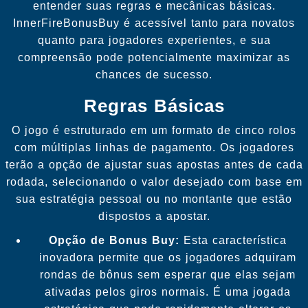
entender suas regras e mecânicas básicas.
InnerFireBonusBuy é acessível tanto para novatos
quanto para jogadores experientes, e sua
compreensão pode potencialmente maximizar as
chances de sucesso.
Regras Básicas
O jogo é estruturado em um formato de cinco rolos
com múltiplas linhas de pagamento. Os jogadores
terão a opção de ajustar suas apostas antes de cada
rodada, selecionando o valor desejado com base em
sua estratégia pessoal ou no montante que estão
dispostos a apostar.
Opção de Bonus Buy:
Esta característica
inovadora permite que os jogadores adquiram
rondas de bônus sem esperar que elas sejam
ativadas pelos giros normais. É uma jogada