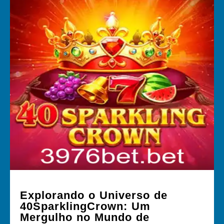
Explorando o Universo de
40SparklingCrown: Um
Mergulho no Mundo de