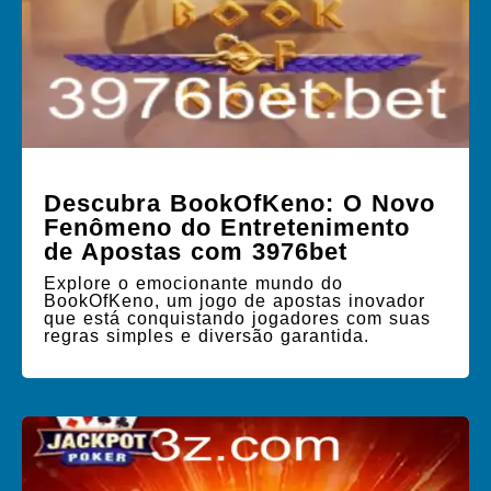
Descubra BookOfKeno: O Novo
Fenômeno do Entretenimento
de Apostas com 3976bet
Explore o emocionante mundo do
BookOfKeno, um jogo de apostas inovador
que está conquistando jogadores com suas
regras simples e diversão garantida.