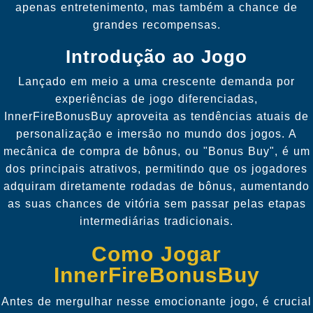
apenas entretenimento, mas também a chance de
grandes recompensas.
Introdução ao Jogo
Lançado em meio a uma crescente demanda por
experiências de jogo diferenciadas,
InnerFireBonusBuy aproveita as tendências atuais de
personalização e imersão no mundo dos jogos. A
mecânica de compra de bônus, ou "Bonus Buy", é um
dos principais atrativos, permitindo que os jogadores
adquiram diretamente rodadas de bônus, aumentando
as suas chances de vitória sem passar pelas etapas
intermediárias tradicionais.
Como Jogar
InnerFireBonusBuy
Antes de mergulhar nesse emocionante jogo, é crucial