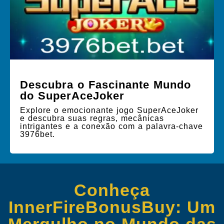
Descubra o Fascinante Mundo
do SuperAceJoker
Explore o emocionante jogo SuperAceJoker
e descubra suas regras, mecânicas
intrigantes e a conexão com a palavra-chave
3976bet.
Conheça
InnerFireBonusBuy: Um
Mergulho no Mundo das