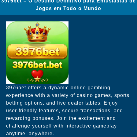
3976bet – O Destino Definitivo para Entusiastas de
Jogos em Todo o Mundo
3976bet offers a dynamic online gambling
experience with a variety of casino games, sports
betting options, and live dealer tables. Enjoy
user-friendly features, secure transactions, and
rewarding bonuses. Join the excitement and
challenge yourself with interactive gameplay
anytime, anywhere.