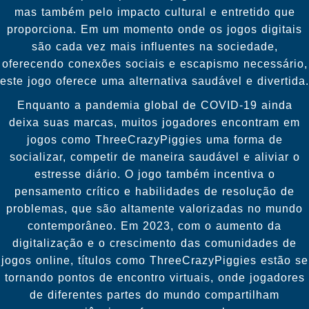
mas também pelo impacto cultural e entretido que
proporciona. Em um momento onde os jogos digitais
são cada vez mais influentes na sociedade,
oferecendo conexões sociais e escapismo necessário,
este jogo oferece uma alternativa saudável e divertida.
Enquanto a pandemia global de COVID-19 ainda
deixa suas marcas, muitos jogadores encontram em
jogos como ThreeCrazyPiggies uma forma de
socializar, competir de maneira saudável e aliviar o
estresse diário. O jogo também incentiva o
pensamento crítico e habilidades de resolução de
problemas, que são altamente valorizadas no mundo
contemporâneo. Em 2023, com o aumento da
digitalização e o crescimento das comunidades de
jogos online, títulos como ThreeCrazyPiggies estão se
tornando pontos de encontro virtuais, onde jogadores
de diferentes partes do mundo compartilham