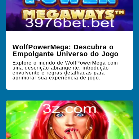
WolfPowerMega: Descubra o
Empolgante Universo do Jogo
Explore o mundo de WolfPowerMega com
uma descrição abrangente, introdução
envolvente e regras detalhadas para
aprimorar sua experiência de jogo.