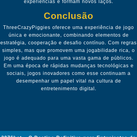
experiências e formam novos laços.
Conclusão
ThreeCrazyPiggies oferece uma experiência de jogo
única e emocionante, combinando elementos de
estratégia, cooperação e desafio contínuo. Com regras
simples, mas que promovem uma jogabilidade rica, o
jogo é adequado para uma vasta gama de públicos.
Em uma época de rápidas mudanças tecnológicas e
sociais, jogos inovadores como esse continuam a
desempenhar um papel vital na cultura de
entretenimento digital.